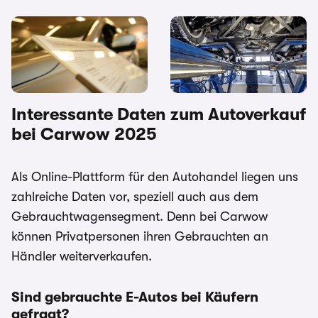
Auto verkaufen: Was ist zu
Auto ohne Tüv verkaufen:
beachten beim Autoverkauf
Tipps & wo du noch Geld
an Privat oder Händler?
bekommst
Interessante Daten zum Autoverkauf
bei Carwow 2025
Als Online-Plattform für den Autohandel liegen uns
zahlreiche Daten vor, speziell auch aus dem
Gebrauchtwagensegment. Denn bei Carwow
können Privatpersonen ihren Gebrauchten an
Händler weiterverkaufen.
Sind gebrauchte E-Autos bei Käufern
gefragt?