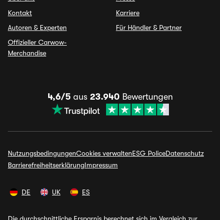
Kontakt
Karriere
Autoren & Experten
Für Händler & Partner
Offizieller Carwow-
Merchandise
4,6/5
aus
23.940
Bewertungen
Nutzungsbedingungen
Cookies verwalten
ESG Police
Datenschutz
Barrierefreiheitserklärung
Impressum
DE
UK
ES
Die durchschnittliche Ersparnis berechnet sich im Vergleich zur