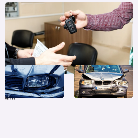
Auto verkaufen: Diese Unterlagen brauchst
du!
Ramponiertes Blechkleid:
Defektes Auto verkaufen: So
Unfallwagen verkaufen –
wirst du dein kaputtes Auto
wie du dein Unfallauto los
los
wirst