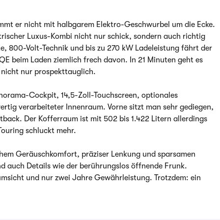
kommt er nicht mit halbgarem Elektro-Geschwurbel um die Ecke.
trischer Luxus-Kombi nicht nur schick, sondern auch richtig
te, 800-Volt-Technik und bis zu 270 kW Ladeleistung fährt der
E beim Laden ziemlich frech davon. In 21 Minuten geht es
 nicht nur prospekttauglich.
anorama-Cockpit, 14,5-Zoll-Touchscreen, optionales
tig verarbeiteter Innenraum. Vorne sitzt man sehr gediegen,
tback. Der Kofferraum ist mit 502 bis 1.422 Litern allerdings
Touring schluckt mehr.
hohem Geräuschkomfort, präziser Lenkung und sparsamen
d auch Details wie der berührungslos öffnende Frunk.
umsicht und nur zwei Jahre Gewährleistung. Trotzdem: ein