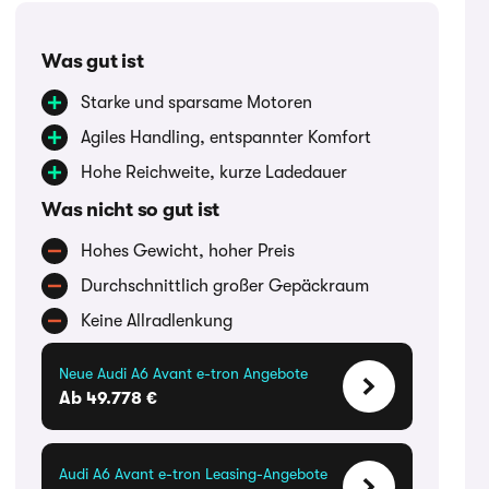
Was gut ist
Starke und sparsame Motoren
Agiles Handling, entspannter Komfort
Hohe Reichweite, kurze Ladedauer
Was nicht so gut ist
Hohes Gewicht, hoher Preis
Durchschnittlich großer Gepäckraum
Keine Allradlenkung
Neue Audi A6 Avant e-tron Angebote
Ab 49.778 €
Audi A6 Avant e-tron Leasing-Angebote