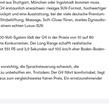
gend aus Stuttgart, München oder Ingolstadt kommen muss.
G9 erstaunlich erwachsen: riesiges SUV-Format, hochwertiger
Cockpit und eine Ausstattung, bei der viele deutsche Premium-
n. Sitzbelüftung, Massage, Soft-Close-Türen, starkes Dynaudio-
u einem echten Luxus-SUV.
0-Volt-System lädt der G9 in der Praxis von 10 auf 80
erte Konkurrenten. Der Long Range schafft realistische
it 551 PS und 3,9 Sekunden auf 100 km/h eher Boden-Boden-
u vorsichtig, die Sprachsteuerung schwach, die
 zu unbeholfen ein. Trotzdem: Der G9 fährt komfortabel, liegt
uxus zum vergleichsweise fairen Preis. Ein ernstzunehmender