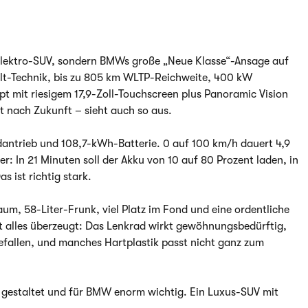
 Elektro-SUV, sondern BMWs große „Neue Klasse“-Ansage auf
olt-Technik, bis zu 805 km WLTP-Reichweite, 400 kW
t mit riesigem 17,9-Zoll-Touchscreen plus Panoramic Vision
t nach Zukunft – sieht auch so aus.
adantrieb und 108,7-kWh-Batterie. 0 auf 100 km/h dauert 4,9
r: In 21 Minuten soll der Akku von 10 auf 80 Prozent laden, in
 ist richtig stark.
raum, 58-Liter-Frunk, viel Platz im Fond und eine ordentliche
t alles überzeugt: Das Lenkrad wirkt gewöhnungsbedürftig,
 gefallen, und manches Hartplastik passt nicht ganz zum
g gestaltet und für BMW enorm wichtig. Ein Luxus-SUV mit