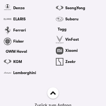
Denza
SsangYong
ELARIS
Subaru
Togg
Ferrari
VinFast
Fisker
Xiaomi
GWM Haval
KGM
Zeekr
Lamborghini
Zurück zum Anfang