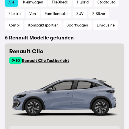
Alle
Kleinwagen
Fließheck
Hybrid
Stadtauto
Elektro
Van
Familienauto
SUV
7-Sitzer
Kombi
Kompaktsportler
Sportwagen
Limousine
6 Renault Modelle gefunden
Renault Clio
9/10
Renault Clio Testbericht