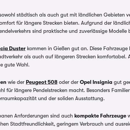
 sowohl städtisch als auch gut mit ländlichen Gebieten 
omfort für längere Strecken bieten. Aufgrund der ländl
delverkehrs sind praktische und zuverlässige Modelle b
cia Duster
kommen in Gießen gut an. Diese Fahrzeuge bi
verkehr als auch auf längeren Strecken komfortabel. A
ne gute Wahl.
gen
wie der
Peugeot 508
oder der
Opel Insignia
gut gee
hl für längere Pendelstrecken macht. Besonders Familien
erraumkapazität und der soliden Ausstattung.
rbanen Anforderungen sind auch
kompakte Fahrzeuge
w
chen Stadtfreundlichkeit, geringem Verbrauch und ausreic