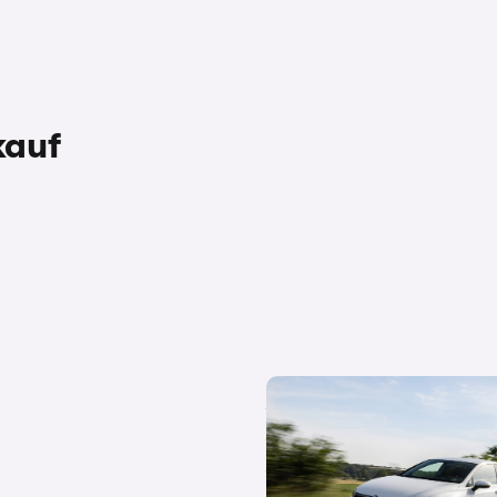
kauf
Diese 10 Autos lassen sich am 
Autohändler verkaufen – das z
Daten des Autoverkaufportal