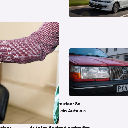
chst du!
Rückerstattung der Kfz-Versi
Abmeldung eines Autos
n: Was ist
Autoteile verkaufen: So
verkauft man ein Auto als
Ersatzteil
ufen:
Auto ins Ausland verkaufen -