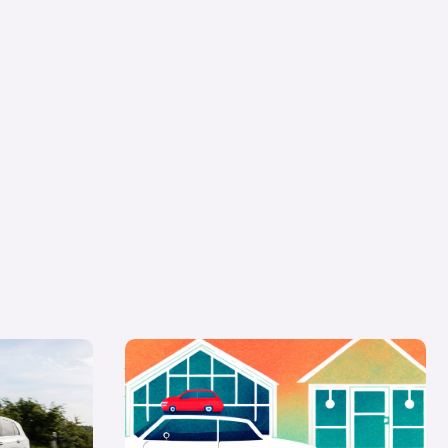
besten an
Auto eines Verstorbenen verkaufen,
eigen die
abmelden oder ummelden
s Carwow