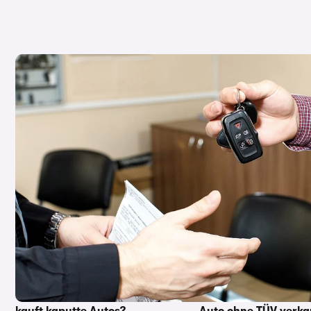
Auto verkaufen: Diese Unterlagen brau
Weitere Informationen zu Autoverkauf
Unfallwagen verkaufen:
Auto privat verkaufe
Unfallauto sicher abgeben
zu beachten beim
Autoverkauf?
Defektes Auto verkaufen: Wer
kauft kaputte Autos?
Auto ohne TÜV verka