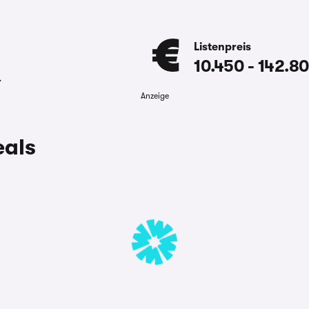
Listenpreis
10.450
-
142.8
.
Anzeige
eals