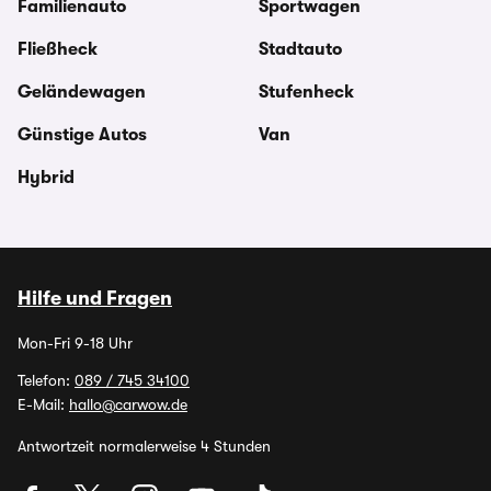
Familienauto
Sportwagen
Fließheck
Stadtauto
Geländewagen
Stufenheck
Günstige Autos
Van
Hybrid
Hilfe und Fragen
Mon-Fri 9-18 Uhr
Telefon:
089 / 745 34100
E-Mail:
hallo@carwow.de
Antwortzeit normalerweise 4 Stunden