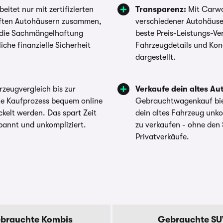
itet nur mit zertifizierten
Transparenz:
Mit Carwo
üften Autohäusern zusammen,
verschiedener Autohäuse
 die Sachmängelhaftung
beste Preis-Leistungs-Ver
iche finanzielle Sicherheit
Fahrzeugdetails und Kon
dargestellt.
zeugvergleich bis zur
Verkaufe dein altes Aut
te Kaufprozess bequem online
Gebrauchtwagenkauf biet
kelt werden. Das spart Zeit
dein altes Fahrzeug unko
annt und unkompliziert.
zu verkaufen - ohne den 
Privatverkäufe.
brauchte Kombis
Gebrauchte SU