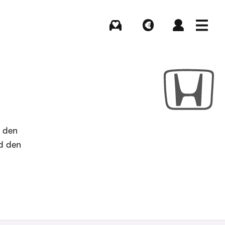
Kaufen
Verkaufen
Login
Menü
d den
d den