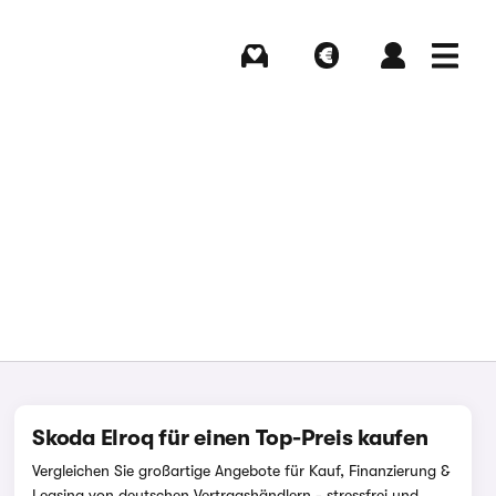
Kaufen
Verkaufen
Login
Menü
Skoda Elroq für einen Top-Preis kaufen
Vergleichen Sie großartige Angebote für Kauf, Finanzierung &
Leasing von deutschen Vertragshändlern - stressfrei und