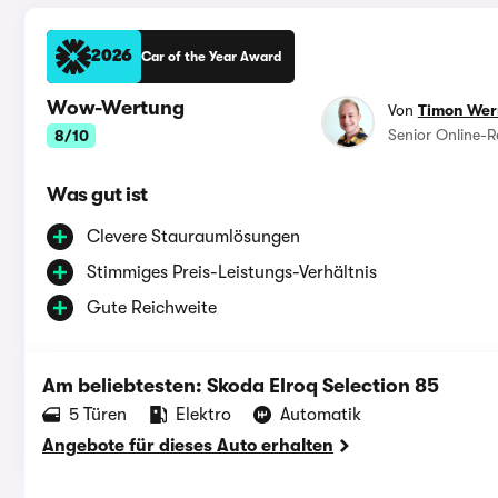
2026
Car of the Year Award
Wow-Wertung
Von
Timon We
Senior Online-R
8/10
Was gut ist
Clevere Stauraumlösungen
Stimmiges Preis-Leistungs-Verhältnis
Gute Reichweite
Am beliebtesten: Skoda Elroq Selection 85
‪5‬ Türen
Elektro
Automatik
Angebote für dieses Auto erhalten