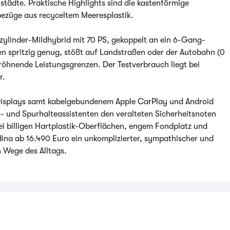
nstädte. Praktische Highlights sind die kastenförmige
ezüge aus recyceltem Meeresplastik.
izylinder-Mildhybrid mit 70 PS, gekoppelt an ein 6-Gang-
en spritzig genug, stößt auf Landstraßen oder der Autobahn (0
röhnende Leistungsgrenzen. Der Testverbrauch liegt bei
r.
-Displays samt kabelgebundenem Apple CarPlay und Android
- und Spurhalteassistenten den veralteten Sicherheitsnoten
ei billigen Hartplastik-Oberflächen, engem Fondplatz und
dina ab 16.490 Euro ein unkomplizierter, sympathischer und
n Wege des Alltags.