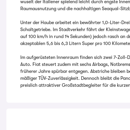
wuselt der Italiener spielend leicht durch engste Inne
Raumausnutzung und die nachhaltigen Seaqual-Sitzb
Unter der Haube arbeitet ein bewährter 1,0-Liter-Dre
Schaltgetriebe. Im Stadtverkehr fährt der Kleinstwag
auf 100 km/h in rund 14 Sekunden) jedoch rasch an d
akzeptablen 5,6 bis 6,3 Litern Super pro 100 Kilomete
Im aufgerüsteten Innenraum finden sich zwei 7-Zoll
Auto. Fiat steuert zudem mit sechs Airbags, Notbrems
früherer Jahre spürbar entgegen. Abstriche bleiben b
mäßiger TÜV-Zuverlässigkeit. Dennoch bleibt die Pan
preislich attraktiver Großstadtbegleiter für die kurze