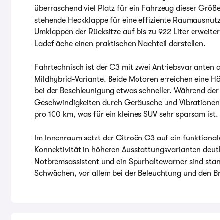
überraschend viel Platz für ein Fahrzeug dieser Größ
stehende Heckklappe für eine effiziente Raumausnut
Umklappen der Rücksitze auf bis zu 922 Liter erweit
Ladefläche einen praktischen Nachteil darstellen.
Fahrtechnisch ist der C3 mit zwei Antriebsvarianten 
Mildhybrid-Variante. Beide Motoren erreichen eine Hö
bei der Beschleunigung etwas schneller. Während der 
Geschwindigkeiten durch Geräusche und Vibrationen e
pro 100 km, was für ein kleines SUV sehr sparsam ist.
Im Innenraum setzt der Citroën C3 auf ein funktional
Konnektivität in höheren Ausstattungsvarianten deutli
Notbremsassistent und ein Spurhaltewarner sind stan
Schwächen, vor allem bei der Beleuchtung und den Br