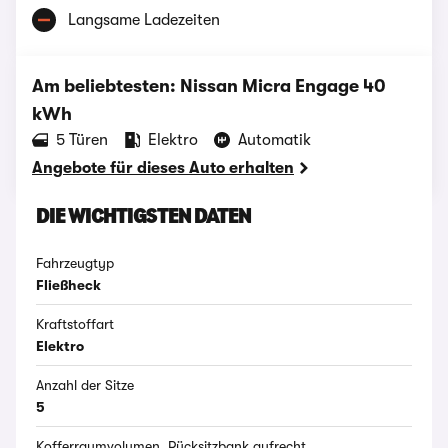
Langsame Ladezeiten
Am beliebtesten: Nissan Micra Engage 40
kWh
‪5‬ Türen
Elektro
Automatik
Angebote für dieses Auto erhalten
DIE WICHTIGSTEN DATEN
Fahrzeugtyp
Fließheck
Kraftstoffart
Elektro
Anzahl der Sitze
5
Kofferraumvolumen, Rücksitzbank aufrecht