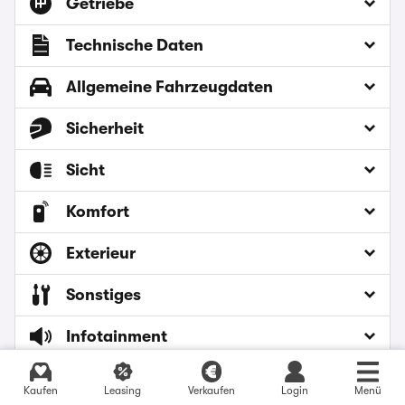
Getriebe
Technische Daten
Allgemeine Fahrzeugdaten
Sicherheit
Sicht
Komfort
Exterieur
Sonstiges
Infotainment
Interieur
Aktuelle Angebote finden
Kaufen
Leasing
Verkaufen
Login
Menü