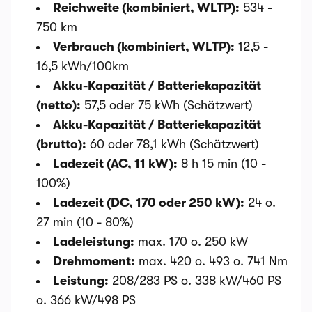
Reichweite (kombiniert, WLTP):
534 -
750 km
Verbrauch (kombiniert, WLTP):
12,5 -
16,5 kWh/100km
Akku-Kapazität / Batteriekapazität
(netto):
57,5 oder 75 kWh (Schätzwert)
Akku-Kapazität / Batteriekapazität
(brutto):
60 oder 78,1 kWh (Schätzwert)
Ladezeit (AC, 11 kW):
8 h 15 min (10 -
100%)
Ladezeit (DC, 170 oder 250 kW):
24 o.
27 min (10 - 80%)
Ladeleistung:
max. 170 o. 250 kW
Drehmoment:
max. 420 o. 493 o. 741 Nm
Leistung:
208/283 PS o. 338 kW/460 PS
o. 366 kW/498 PS