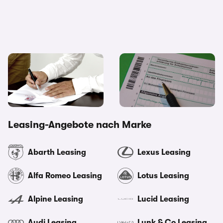
Schlechte Nachrichten:
Geschickt sparen: Wie kann
Leasingantrag abgelehnt –
man eine Leasingrate
Gründe und Lösungen
steuerlich absetzen?
Leasing-Angebote nach Marke
Abarth Leasing
Lexus Leasing
Alfa Romeo Leasing
Lotus Leasing
Alpine Leasing
Lucid Leasing
Audi Leasing
Lynk & Co Leasing