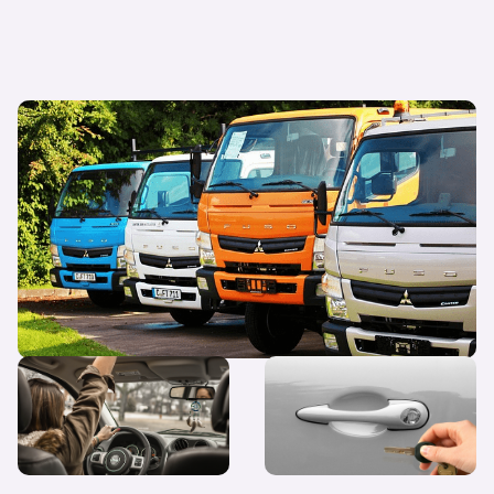
Geschickt gespart: Warum ist
Gewerbeleasing günstiger als
Privatleasing?
Guter Start auf vier Rädern:
Leasingrate berechnen: So
Leasing für
setzt sich die monatliche
Fahranfänger:innen
Rate zusammen