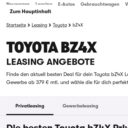
Neuwagen
Leasing
E-Autos
Gebrauchtwagen
V
Zum Hauptinhalt
Startseite
Leasing
Toyota
bZ4X
TOYOTA BZ4X
LEASING ANGEBOTE
Finde den aktuell besten Deal für dein Toyota bZ4X L
Gewerbe ab 379 € mtl. und wähle die für dich perfekt
Privatleasing
Gewerbeleasing
Die besten Toyota bZ4X Pri