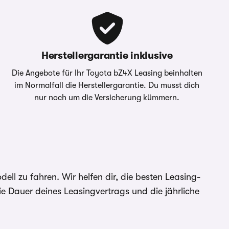
gilt im Allgemeinen: 2/3 aller Kund:innen erhalten den 
bieter der Fahrzeuge. Für
Sollzinssatz. Bonität vorausgesetzt.
den Händler. Für Zinssätze
Bei förderfähigen Plug-In Hybrid & Elektroautos ist der
 angegebenen Effektiv- und
Sonderzahlung eingerechnet
Herstellergarantie inklusive
r Umweltbonus als
Die Angebote für Ihr Toyota bZ4X Leasing beinhalten
im Normalfall die Herstellergarantie. Du musst dich
nur noch um die Versicherung kümmern.
l zu fahren. Wir helfen dir, die besten Leasing-
e Dauer deines Leasingvertrags und die jährliche