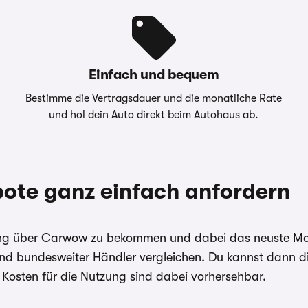
 den Händler. Für Zinssätze
&
Toyota Kreditbank
 angegebenen Effektiv- und
carwow.de ist eine Vergleichsplattform und nicht der An
geber
GmbH, Toyota-
ein verbindliches Angebot kontaktieren Sie bitte direkt 
Allee 5, 50858 Köln
gilt im Allgemeinen: 2/3 aller Kund:innen erhalten den
r Umweltbonus als
Sollzinssatz. Bonität vorausgesetzt.
Einfach und bequem
Bei förderfähigen Plug-In Hybrid & Elektroautos ist de
Bestimme die Vertragsdauer und die monatliche Rate
Sonderzahlung eingerechnet
nem Carwow Partner zur
und hol dein Auto direkt beim Autohaus ab.
” sowie “Jährliche
itte Ihren Ansprechpartner
ote ganz einfach anfordern
nbieter der Fahrzeuge. Für
 den Händler. Für Zinssätze
 angegebenen Effektiv- und
sing über Carwow zu bekommen und dabei das neuste Model
nd bundesweiter Händler vergleichen. Du kannst dann di
r Umweltbonus als
 Kosten für die Nutzung sind dabei vorhersehbar.