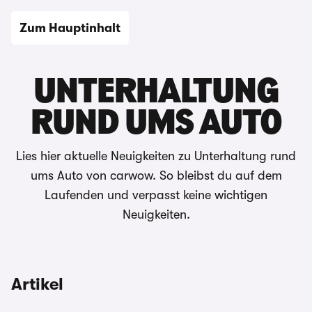
Zum Hauptinhalt
Auto-News
UNTERHALTUNG
RUND UMS AUTO
Lies hier aktuelle Neuigkeiten zu Unterhaltung rund
ums Auto von carwow. So bleibst du auf dem
Laufenden und verpasst keine wichtigen
Neuigkeiten.
Artikel