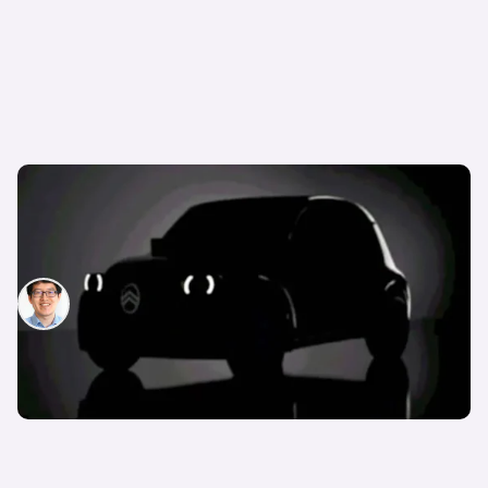
Der Citroën 2CV wird neu aufgelegt! – So kultig
könnte eine Neuauflage der ikonischen Ente
aussehen
Patrik Chen
22. Mai 2026