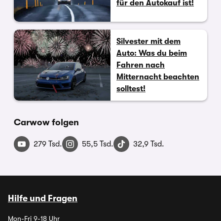
für den Autokauf ist!
Silvester mit dem
Auto: Was du beim
Fahren nach
Mitternacht beachten
solltest!
Carwow folgen
279 Tsd.
55,5 Tsd.
32,9 Tsd.
Hilfe und Fragen
Mon-Fri 9-18 Uhr