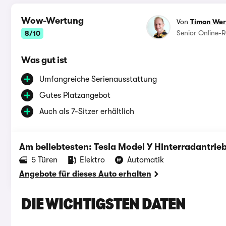
Wow-Wertung
Von
Timon We
Senior Online-R
8/10
Was gut ist
Umfangreiche Serienausstattung
Gutes Platzangebot
Auch als 7-Sitzer erhältlich
Am beliebtesten: Tesla Model Y Hinterradantrie
‪5‬ Türen
Elektro
Automatik
Angebote für dieses Auto erhalten
DIE WICHTIGSTEN DATEN