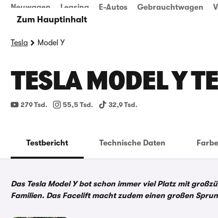
Neuwagen
Leasing
E-Autos
Gebrauchtwagen
V
Zum Hauptinhalt
Tesla
Model Y
TESLA MODEL Y T
279 Tsd.
55,5 Tsd.
32,9 Tsd.
Testbericht
Technische Daten
Farb
Das Tesla Model Y bot schon immer viel Platz mit großzüg
Familien. Das Facelift macht zudem einen großen Sprung