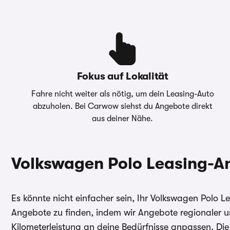
carwow.de ist eine Vergleichsplattform und nicht der A
Anzahlung
0,00 €
ein verbindliches Angebot kontaktieren Sie bitte direkt
gilt im Allgemeinen: 2/3 aller Kund:innen erhalten den
Überführungskosten
1.350,00 €
Sollzinssatz. Bonität vorausgesetzt.
Gesamtbetrag
3.827,04 €
Bei förderfähigen Plug-In Hybrid & Elektroautos ist de
Sonderzahlung eingerechnet
Fokus auf Lokalität
Die oben gezeigte Leasingkalkulation wird von ei
Fahre nicht weiter als nötig, um dein Leasing-Auto
Verfügung gestellt
– Die Werte “Anzahlung”, “Laufzeit
abzuholen. Bei Carwow siehst du Angebote direkt
Fahrleistung” sind anpassbar - Kontaktieren Sie dazu b
aus deiner Nähe.
direkt.
carwow.de ist eine Vergleichsplattform und nicht der A
ein verbindliches Angebot kontaktieren Sie bitte direkt
Volkswagen Polo Leasing-A
gilt im Allgemeinen: 2/3 aller Kund:innen erhalten den
Sollzinssatz. Bonität vorausgesetzt.
Es könnte nicht einfacher sein, Ihr Volkswagen Polo
Bei förderfähigen Plug-In Hybrid & Elektroautos ist de
Angebote zu finden, indem wir Angebote regionaler u
Sonderzahlung eingerechnet
Kilometerleistung an deine Bedürfnisse anpassen. Die