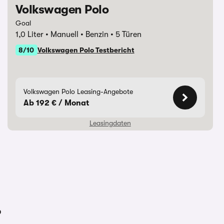
Volkswagen Polo
Goal
Laufzeit
48 Monate
Jährliche F
Jahreszins
2,28 %
1,0 Liter
Manuell
Benzin
5 Türen
8/10
Volkswagen Polo Testbericht
Monatliche Rate
135,66 €
Hinweise &
Fahrleistung
10.000 km
Darlehensg
Anzahlung
0,00 €
Volkswagen
geber
Leasing GmbH /
Volkswagen Polo Leasing-Angebote
Gifhorner Str. 57 /
Überführungskosten
1.350,00 €
Ab 192 € / Monat
38112
Leasingdaten
Braunschweig
Gesamtbetrag
6.511,68 €
Die oben gezeigte Leasingkalkulation wird von ein
Verfügung gestellt
– Die Werte “Anzahlung”, “Laufzeit”
em Carwow Partner zur
Fahrleistung” sind anpassbar - Kontaktieren Sie dazu bi
Laufzeit
36 Monate
Effektiver 
” sowie “Jährliche
Jahreszins
2,31 %
direkt.
itte Ihren Ansprechpartner
Monatliche Rate
192,00 €
Jährliche F
Fahrleistung
10.000 km
?
carwow.de ist eine Vergleichsplattform und nicht der An