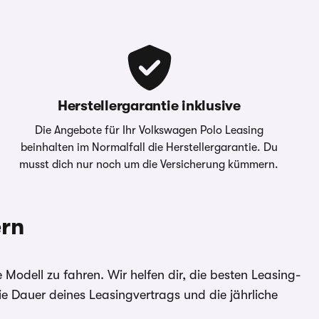
ein verbindliches Angebot kontaktieren Sie bitte direkt d
bieter der Fahrzeuge. Für
Anzahlung
0,00 €
Hinweise &
Volkswagen
gilt im Allgemeinen: 2/3 aller Kund:innen erhalten den 
den Händler. Für Zinssätze
Darlehensg
geber
Leasing GmbH,
Sollzinssatz. Bonität vorausgesetzt.
 angegebenen Effektiv- und
Gesamtkreditbetrag
19.750,00 €
Gifhorner Str. 57,
38112
Bei förderfähigen Plug-In Hybrid & Elektroautos ist der
Braunschweig
Gesamtbetrag
22.933,82 €
Sonderzahlung eingerechnet
r Umweltbonus als
Herstellergarantie inklusive
Die oben gezeigte Leasingkalkulation wird von ein
Verfügung gestellt
– Die Werte “Anzahlung”, “Laufzeit”
Die Angebote für Ihr Volkswagen Polo Leasing
Fahrleistung” sind anpassbar - Kontaktieren Sie dazu bi
em Carwow Partner zur
beinhalten im Normalfall die Herstellergarantie. Du
direkt.
” sowie “Jährliche
musst dich nur noch um die Versicherung kümmern.
itte Ihren Ansprechpartner
carwow.de ist eine Vergleichsplattform und nicht der An
ein verbindliches Angebot kontaktieren Sie bitte direkt d
ern
gilt im Allgemeinen: 2/3 aller Kund:innen erhalten den 
bieter der Fahrzeuge. Für
Sollzinssatz. Bonität vorausgesetzt.
den Händler. Für Zinssätze
 angegebenen Effektiv- und
Bei förderfähigen Plug-In Hybrid & Elektroautos ist der
odell zu fahren. Wir helfen dir, die besten Leasing-
Sonderzahlung eingerechnet
e Dauer deines Leasingvertrags und die jährliche
r Umweltbonus als