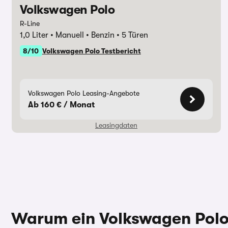
Volkswagen Polo
R-Line
Laufzeit
48 Monate
Effektiver
1,0 Liter
Manuell
Benzin
5 Türen
8/10
Volkswagen Polo Testbericht
Monatliche Rate
110,00 €
Jährliche 
Anzahlung
5.357,00 €
Hinweise 
Darlehens
Volkswagen Polo Leasing-Angebote
Überführungskosten
1.190,00 €
Ab 160 € / Monat
Leasingdaten
Gesamtkreditbetrag
25.260,00 €
Gesamtbetrag
26.902,79 €
Die oben gezeigte Leasingkalkulation wird von ei
Laufzeit
24 Monate
Jährliche 
Verfügung gestellt
– Die Werte “Anzahlung”, “Laufzeit
Fahrleistung” sind anpassbar - Kontaktieren Sie dazu b
direkt.
Monatliche Rate
159,46 €
Hinweise 
Warum ein Volkswagen Polo
Darlehens