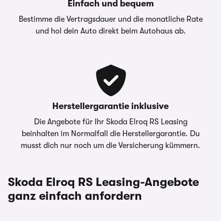
Einfach und bequem
Gifhorner Str. 57 / 38112
Bestimme die Vertragsdauer und die monatliche Rate
Braunschweig
und hol dein Auto direkt beim Autohaus ab.
Die oben gezeigte Leasingkalkulation wird von
einem Carwow Partner zur Verfügung gestellt
– Die Werte “Anzahlung”, “Laufzeit” sowie
“Jährliche Fahrleistung” sind anpassbar -
Kontaktieren Sie dazu bitte Ihren
Herstellergarantie inklusive
Ansprechpartner direkt.
Die Angebote für Ihr Skoda Elroq RS Leasing
carwow.de ist eine Vergleichsplattform und nicht
beinhalten im Normalfall die Herstellergarantie. Du
der Anbieter der Fahrzeuge. Für ein verbindliches
musst dich nur noch um die Versicherung kümmern.
Angebot kontaktieren Sie bitte direkt den
Händler. Für Zinssätze gilt im Allgemeinen: 2/3
aller Kund:innen erhalten den angegebenen
Skoda Elroq RS Leasing-Angebote
Effektiv- und Sollzinssatz. Bonität vorausgesetzt.
ganz einfach anfordern
Bei förderfähigen Plug-In Hybrid & Elektroautos
ist der Umweltbonus als Sonderzahlung