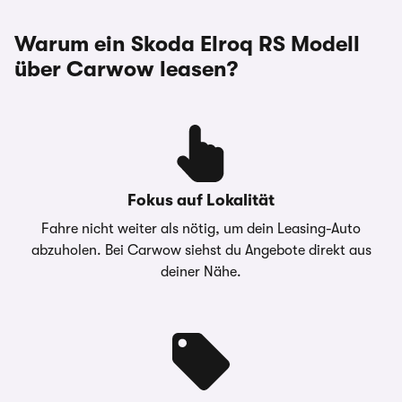
Laufzeit
48 Monate
Warum ein Skoda Elroq RS Modell
Monatliche Rate
553,00 €
über Carwow leasen?
Anzahlung
0,00 €
Überführungskosten
1.299,00 €
Gesamtkreditbetrag
0,00 €
Fokus auf Lokalität
Gesamtbetrag
26.544,00 €
Fahre nicht weiter als nötig, um dein Leasing-Auto
abzuholen. Bei Carwow siehst du Angebote direkt aus
Effektiver Jahreszins
0,00 %
deiner Nähe.
Jährliche Fahrleistung
10.000 km
Hinweise &
Skoda Bank -
Darlehensgeber
Zweigniederlassung der
Volkwagen Bank GmbH /