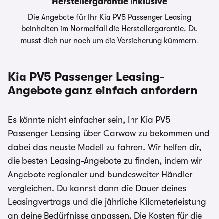
Herstellergarantie inklusive
carwow.de ist eine Vergleichsplattform und nicht
Die Angebote für Ihr Kia PV5 Passenger Leasing
der Anbieter der Fahrzeuge. Für ein verbindliches
beinhalten im Normalfall die Herstellergarantie. Du
Angebot kontaktieren Sie bitte direkt den
musst dich nur noch um die Versicherung kümmern.
Händler. Für Zinssätze gilt im Allgemeinen: 2/3
aller Kund:innen erhalten den angegebenen
Effektiv- und Sollzinssatz. Bonität vorausgesetzt.
Kia PV5 Passenger Leasing-
Angebote ganz einfach anfordern
Bei förderfähigen Plug-In Hybrid & Elektroautos
ist der Umweltbonus als Sonderzahlung
eingerechnet
Es könnte nicht einfacher sein, Ihr Kia PV5
Passenger Leasing über Carwow zu bekommen und
dabei das neuste Modell zu fahren. Wir helfen dir,
die besten Leasing-Angebote zu finden, indem wir
Angebote regionaler und bundesweiter Händler
vergleichen. Du kannst dann die Dauer deines
Leasingvertrags und die jährliche Kilometerleistung
an deine Bedürfnisse anpassen. Die Kosten für die