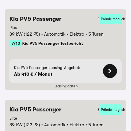
Kia PV5 Passenger
E-Prämie möglich
Laufzeit
36 Monate
Plus
89 kW (122 PS)
Automatik
Elektro
5 Türen
Monatliche Rate
168,34 €
7/10
Kia PV5 Passenger Testbericht
Anzahlung
6.000,00 €
Überführungskosten
1.290,00 €
Kia PV5 Passenger Leasing-Angebote
Ab 410 € / Monat
Gesamtbetrag
12.060,24 €
Leasingdaten
Jährliche Fahrleistung
5.000 km
Hinweise &
6000€ Elektroförderung als
Kia PV5 Passenger
E-Prämie möglich
Laufzeit
60 Monate
Darlehensgeber
Sonderzahlung einkalkuliert!|
Elite
! // Lieferzeit ca. 4 Monate //
89 kW (122 PS)
Automatik
Elektro
5 Türen
Monatliche Rate
410,00 €
| KIA Finance, ein