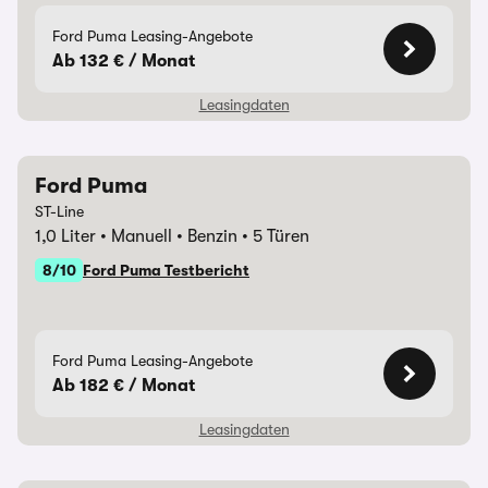
Ford Puma Leasing-Angebote
Ab 132 € / Monat
Leasingdaten
Ford Puma
Laufzeit
24 Monate
ST-Line
1,0 Liter
Manuell
Benzin
5 Türen
Monatliche Rate
131,73 €
8/10
Ford Puma Testbericht
Anzahlung
0,00 €
Überführungskosten
1.290,00 €
Ford Puma Leasing-Angebote
Ab 182 € / Monat
Gesamtbetrag
3.161,52 €
Leasingdaten
Jährliche Fahrleistung
10.000 km