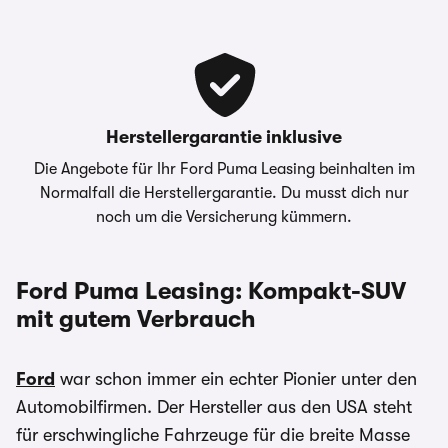
carwow.de ist eine Vergleichsplattform und nicht
der Anbieter der Fahrzeuge. Für ein verbindliches
Angebot kontaktieren Sie bitte direkt den
Händler. Für Zinssätze gilt im Allgemeinen: 2/3
aller Kund:innen erhalten den angegebenen
Herstellergarantie inklusive
Effektiv- und Sollzinssatz. Bonität vorausgesetzt.
Die Angebote für Ihr Ford Puma Leasing beinhalten im
Normalfall die Herstellergarantie. Du musst dich nur
Bei förderfähigen Plug-In Hybrid & Elektroautos
noch um die Versicherung kümmern.
ist der Umweltbonus als Sonderzahlung
eingerechnet
Ford Puma Leasing: Kompakt-SUV
mit gutem Verbrauch
Ford
war schon immer ein echter Pionier unter den
Automobilfirmen. Der Hersteller aus den USA steht
für erschwingliche Fahrzeuge für die breite Masse