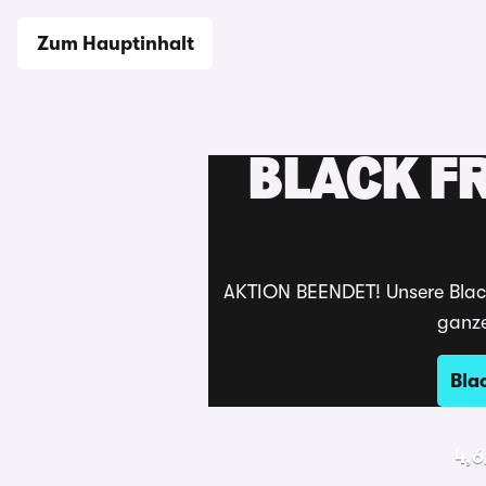
Neuwagen
Leasing
E-Autos
Gebrauchtwagen
V
Zum Hauptinhalt
BLACK F
AKTION BEENDET! Unsere Black
ganze
Bla
4,6