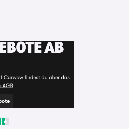
Kaufen
Verkaufen
Login
Menü
EBOTE AB
uf Carwow findest du aber das
ie AGB
bote