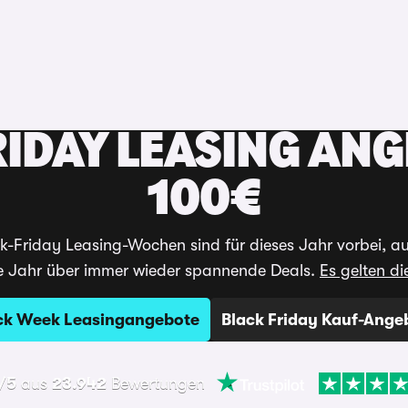
erkaufen
Auto-Tests
Auto-News
RIDAY LEASING ANG
100€
-Friday Leasing-Wochen sind für dieses Jahr vorbei, a
 Jahr über immer wieder spannende Deals.
Es gelten d
ck Week Leasingangebote
Black Friday Kauf-Ange
/5
aus
23.942
Bewertungen