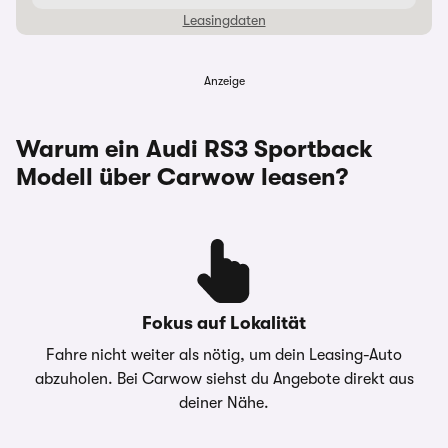
Leasingdaten
Anzeige
Laufzeit
48 Monate
Warum ein Audi RS3 Sportback
Monatliche Rate
645,00 €
Modell über Carwow leasen?
Anzahlung
0,00 €
Gesamtkreditbetrag
49.890,00 €
Gesamtbetrag
30.960,00 €
Fokus auf Lokalität
Effektiver Jahreszins
6,29 %
Fahre nicht weiter als nötig, um dein Leasing-Auto
abzuholen. Bei Carwow siehst du Angebote direkt aus
Jährliche Fahrleistung
10.000 km
deiner Nähe.