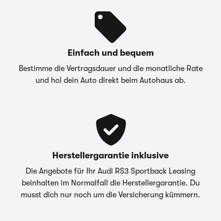
Hinweise &
Volkswagen Leasing GmbH,
Darlehensgeber
Gifhorner Str. 57, 38112
Braunschweig
Die oben gezeigte Leasingkalkulation wird von
Einfach und bequem
einem Carwow Partner zur Verfügung gestellt
Bestimme die Vertragsdauer und die monatliche Rate
– Die Werte “Anzahlung”, “Laufzeit” sowie
und hol dein Auto direkt beim Autohaus ab.
“Jährliche Fahrleistung” sind anpassbar -
Kontaktieren Sie dazu bitte Ihren
Ansprechpartner direkt.
carwow.de ist eine Vergleichsplattform und nicht
der Anbieter der Fahrzeuge. Für ein verbindliches
Angebot kontaktieren Sie bitte direkt den
Herstellergarantie inklusive
Händler. Für Zinssätze gilt im Allgemeinen: 2/3
Die Angebote für Ihr Audi RS3 Sportback Leasing
aller Kund:innen erhalten den angegebenen
beinhalten im Normalfall die Herstellergarantie. Du
Effektiv- und Sollzinssatz. Bonität vorausgesetzt.
musst dich nur noch um die Versicherung kümmern.
Bei förderfähigen Plug-In Hybrid & Elektroautos
ist der Umweltbonus als Sonderzahlung