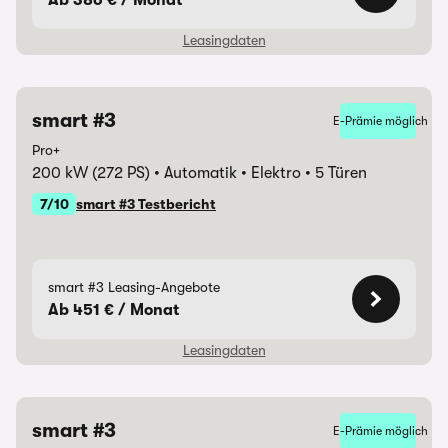
Ab 386 € / Monat
Leasingdaten
smart #3
E-Prämie möglich
Laufzeit
48 Monate
Pro+
200 kW (272 PS)
Automatik
Elektro
5 Türen
Monatliche Rate
385,99 €
7/10
smart #3 Testbericht
Anzahlung
0,00 €
Überführungskosten
850,00 €
smart #3 Leasing-Angebote
Ab 451 € / Monat
Gesamtbetrag
18.527,52 €
Leasingdaten
Jährliche Fahrleistung
5.000 km
Hinweise &
| ALD AutoLeasing D GmbH,
smart #3
E-Prämie möglich
Laufzeit
48 Monate
Darlehensgeber
Nedderfeld 95, 22529