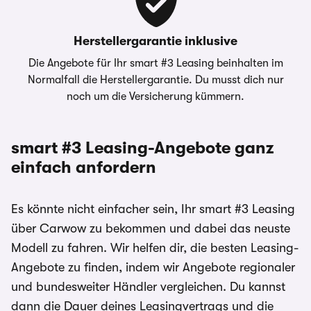
Angebot kontaktieren Sie bitte direkt den
Händler. Für Zinssätze gilt im Allgemeinen: 2/3
aller Kund:innen erhalten den angegebenen
Herstellergarantie inklusive
Effektiv- und Sollzinssatz. Bonität vorausgesetzt.
Die Angebote für Ihr smart #3 Leasing beinhalten im
Normalfall die Herstellergarantie. Du musst dich nur
Bei förderfähigen Plug-In Hybrid & Elektroautos
noch um die Versicherung kümmern.
ist der Umweltbonus als Sonderzahlung
eingerechnet
smart #3 Leasing-Angebote ganz
einfach anfordern
Es könnte nicht einfacher sein, Ihr smart #3 Leasing
über Carwow zu bekommen und dabei das neuste
Modell zu fahren. Wir helfen dir, die besten Leasing-
Angebote zu finden, indem wir Angebote regionaler
und bundesweiter Händler vergleichen. Du kannst
dann die Dauer deines Leasingvertrags und die