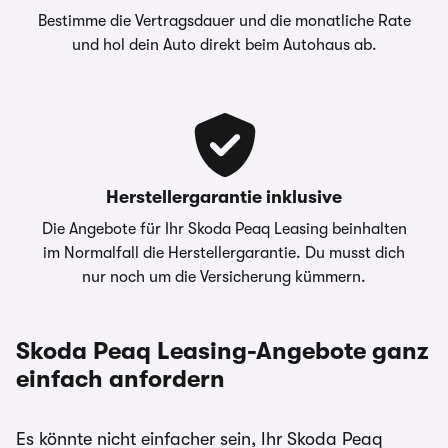
aller Kund:innen erhalten den angegebenen
Bestimme die Vertragsdauer und die monatliche Rate
Effektiv- und Sollzinssatz. Bonität vorausgesetzt.
Die oben gezeigte Leasingkalkulation wird von
und hol dein Auto direkt beim Autohaus ab.
einem Carwow Partner zur Verfügung gestellt
Bei förderfähigen Plug-In Hybrid & Elektroautos
– Die Werte “Anzahlung”, “Laufzeit” sowie
ist der Umweltbonus als Sonderzahlung
“Jährliche Fahrleistung” sind anpassbar -
eingerechnet
Kontaktieren Sie dazu bitte Ihren
Ansprechpartner direkt.
carwow.de ist eine Vergleichsplattform und nicht
Herstellergarantie inklusive
der Anbieter der Fahrzeuge. Für ein verbindliches
Die Angebote für Ihr Skoda Peaq Leasing beinhalten
Angebot kontaktieren Sie bitte direkt den
im Normalfall die Herstellergarantie. Du musst dich
Händler. Für Zinssätze gilt im Allgemeinen: 2/3
nur noch um die Versicherung kümmern.
aller Kund:innen erhalten den angegebenen
Effektiv- und Sollzinssatz. Bonität vorausgesetzt.
Skoda Peaq Leasing-Angebote ganz
Bei förderfähigen Plug-In Hybrid & Elektroautos
einfach anfordern
ist der Umweltbonus als Sonderzahlung
eingerechnet
Es könnte nicht einfacher sein, Ihr Skoda Peaq