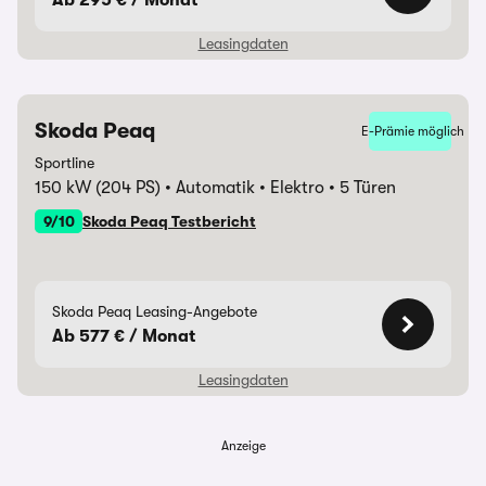
Ab 295 € / Monat
Leasingdaten
Skoda Peaq
E-Prämie möglich
Laufzeit
48 Monate
Sportline
150 kW (204 PS)
Automatik
Elektro
5 Türen
Monatliche Rate
295,00 €
9/10
Skoda Peaq Testbericht
Anzahlung
6.000,00 €
Überführungskosten
1.495,00 €
Skoda Peaq Leasing-Angebote
Ab 577 € / Monat
Gesamtbetrag
14.160,00 €
Leasingdaten
Jährliche Fahrleistung
10.000 km
Anzeige
Hinweise &
6000€ E-Autoprämie
Laufzeit
48 Monate
Darlehensgeber
inklusive ! // CA 5 MON