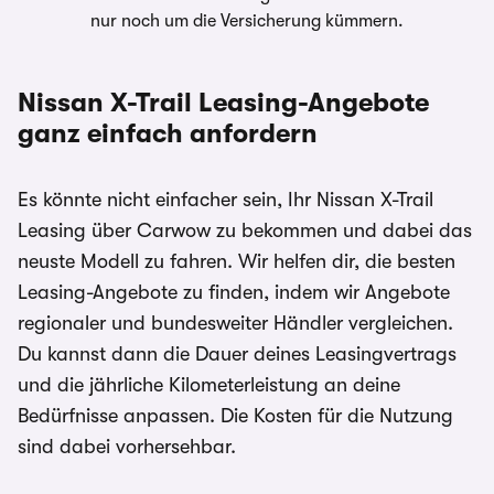
der Anbieter der Fahrzeuge. Für ein verbindliches
nur noch um die Versicherung kümmern.
Angebot kontaktieren Sie bitte direkt den
Händler. Für Zinssätze gilt im Allgemeinen: 2/3
aller Kund:innen erhalten den angegebenen
Nissan X-Trail Leasing-Angebote
Effektiv- und Sollzinssatz. Bonität vorausgesetzt.
ganz einfach anfordern
Bei förderfähigen Plug-In Hybrid & Elektroautos
ist der Umweltbonus als Sonderzahlung
Es könnte nicht einfacher sein, Ihr Nissan X-Trail
eingerechnet
Leasing über Carwow zu bekommen und dabei das
neuste Modell zu fahren. Wir helfen dir, die besten
Leasing-Angebote zu finden, indem wir Angebote
regionaler und bundesweiter Händler vergleichen.
Du kannst dann die Dauer deines Leasingvertrags
und die jährliche Kilometerleistung an deine
Bedürfnisse anpassen. Die Kosten für die Nutzung
sind dabei vorhersehbar.