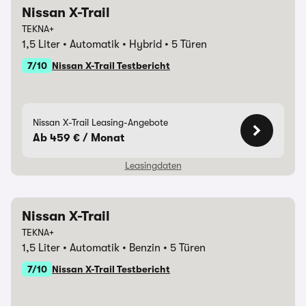
Nissan X-Trail
Laufzeit
48 Monate
TEKNA+
1,5 Liter
Automatik
Hybrid
5 Türen
Monatliche Rate
372,00 €
7/10
Nissan X-Trail Testbericht
Anzahlung
0,00 €
Gesamtkreditbetrag
39.580,00 €
Nissan X-Trail Leasing-Angebote
Ab 459 € / Monat
Gesamtbetrag
17.856,00 €
Leasingdaten
Effektiver Jahreszins
0,99 %
Nissan X-Trail
Jährliche Fahrleistung
10.000 km
Laufzeit
48 Monate
TEKNA+
1,5 Liter
Automatik
Benzin
5 Türen
Weitere
exkl. Überführungs- &
Monatliche Rate
459,00 €
7/10
Nissan X-Trail Testbericht
Bedingungen
Zulassungskosten
Anzahlung
7.000,00 €
Hinweise &
Nissan Bank / Nissan Leasing