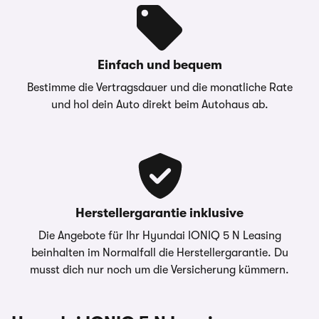
Darlehensgeber
Capital Bank Europe GmbH,
Friedrich-Ebert-Anlage 35-
37, 60327 Frankfurt am Main
Einfach und bequem
Die oben gezeigte Leasingkalkulation wird von
Bestimme die Vertragsdauer und die monatliche Rate
einem Carwow Partner zur Verfügung gestellt
und hol dein Auto direkt beim Autohaus ab.
– Die Werte “Anzahlung”, “Laufzeit” sowie
“Jährliche Fahrleistung” sind anpassbar -
Kontaktieren Sie dazu bitte Ihren
Ansprechpartner direkt.
carwow.de ist eine Vergleichsplattform und nicht
der Anbieter der Fahrzeuge. Für ein verbindliches
Herstellergarantie inklusive
Angebot kontaktieren Sie bitte direkt den
Die Angebote für Ihr Hyundai IONIQ 5 N Leasing
Händler. Für Zinssätze gilt im Allgemeinen: 2/3
beinhalten im Normalfall die Herstellergarantie. Du
aller Kund:innen erhalten den angegebenen
musst dich nur noch um die Versicherung kümmern.
Effektiv- und Sollzinssatz. Bonität vorausgesetzt.
Bei förderfähigen Plug-In Hybrid & Elektroautos