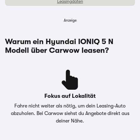
Leasingdaten
Anzeige
Laufzeit
60 Monate
Warum ein Hyundai IONIQ 5 N
Monatliche Rate
896,00 €
Modell über Carwow leasen?
Anzahlung
0,00 €
Überführungskosten
1.290,00 €
Gesamtkreditbetrag
67.702,50 €
Fokus auf Lokalität
Gesamtbetrag
53.760,00 €
Fahre nicht weiter als nötig, um dein Leasing-Auto
abzuholen. Bei Carwow siehst du Angebote direkt aus
Jährliche Fahrleistung
5.000 km
deiner Nähe.
Hinweise &
Hyundai Finance, Hyundai