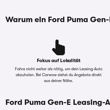
Warum ein Ford Puma Gen-
Laufzeit
36 Monate
Jährliche 
Monatliche Rate
111,66 €
Hinweise 
Darlehens
Anzahlung
6.000,00 €
Überführungskosten
1.450,00 €
Fokus auf Lokalität
Gesamtbetrag
10.019,76 €
Fahre nicht weiter als nötig, um dein Leasing-Auto
abzuholen. Bei Carwow siehst du Angebote direkt
aus deiner Nähe.
Ford Puma Gen-E Leasing-A