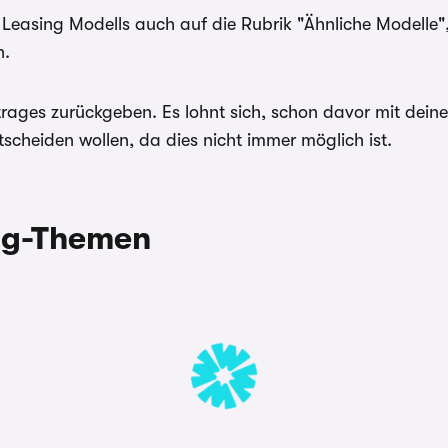
95, 22529
Leasing Modells auch auf die Rubrik "Ähnliche Modelle",
Hamburg
n.
nem Carwow Partner zur
” sowie “Jährliche
ges zurückgeben. Es lohnt sich, schon davor mit deiner 
itte Ihren Ansprechpartner
scheiden wollen, da dies nicht immer möglich ist.
nbieter der Fahrzeuge. Für
 den Händler. Für Zinssätze
ing-Themen
 angegebenen Effektiv- und
r Umweltbonus als