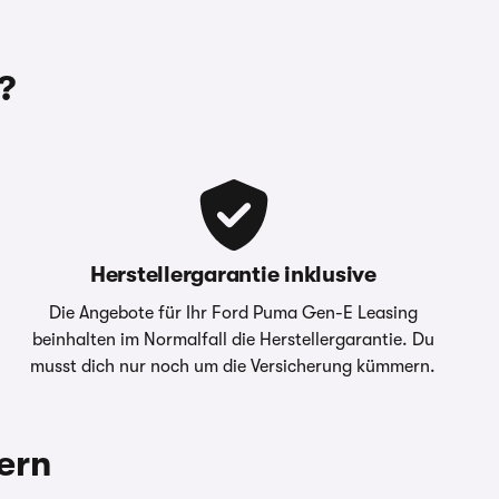
Fahrleistung
1.250 km
?
meter
0,08
Cent/km
ometer
0,05
Cent/km
Herstellergarantie inklusive
Ford Bank GmbH,
geber
Henry-Ford-Straße
Die Angebote für Ihr Ford Puma Gen-E Leasing
1 50735 Köln
beinhalten im Normalfall die Herstellergarantie. Du
musst dich nur noch um die Versicherung kümmern.
em Carwow Partner zur
ern
” sowie “Jährliche
itte Ihren Ansprechpartner