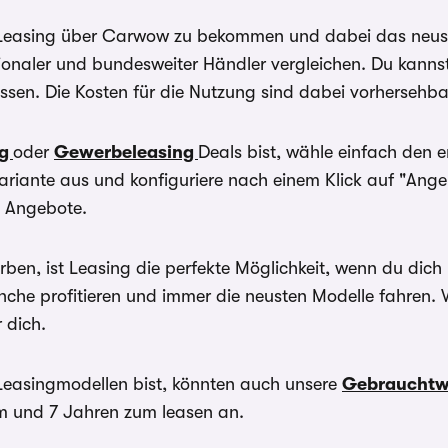
=227,66€ - 20.000
direkt.
KM =255,79€ //
 Leasing über Carwow zu bekommen und dabei das neuste 
5.000 Förderung:
carwow.de ist eine Vergleichsplattform und nicht der An
onaler und bundesweiter Händler vergleichen. Du kanns
10.000 KM=169,93€
ein verbindliches Angebot kontaktieren Sie bitte direkt 
assen. Die Kosten für die Nutzung sind dabei vorhersehba
- 15.000 KM
gilt im Allgemeinen: 2/3 aller Kund:innen erhalten den
=198,07€ - 20.000
Sollzinssatz. Bonität vorausgesetzt.
KM =226,20€ //
ng
oder
Gewerbeleasing
Deals bist, wähle einfach den 
6.000 Förderung:
Bei förderfähigen Plug-In Hybrid & Elektroautos ist de
riante aus und konfiguriere nach einem Klick auf "Ang
10.000 KM=139,79€
Sonderzahlung eingerechnet
n Angebote.
- 15.000 KM
=167,93€ - 20.000
KM =196,06€ //
ben, ist Leasing die perfekte Möglichkeit, wenn du di
ohne Förderung:
ranche profitieren und immer die neusten Modelle fahre
10.000
KM=320,65€ -
 dich.
15.000 KM
=348,78€ - 20.000
Leasingmodellen bist, könnten auch unsere
Gebrauchtw
KM =376,92€ // |
em und 7 Jahren zum leasen an.
ALD AutoLeasing D
GmbH, Nedderfeld