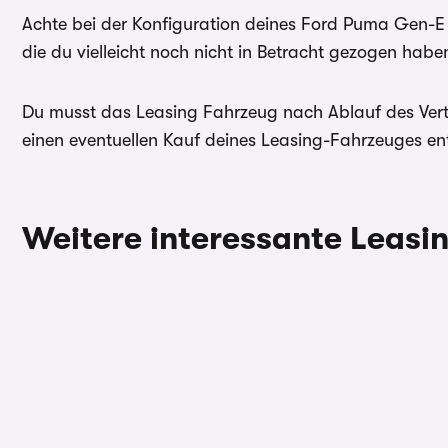
Achte bei der Konfiguration deines Ford Puma Gen-E 
die du vielleicht noch nicht in Betracht gezogen habe
Die oben gezeigte Leasingkalkulation wird von ei
Verfügung gestellt
– Die Werte “Anzahlung”, “Laufzeit
Du musst das Leasing Fahrzeug nach Ablauf des Vertra
Fahrleistung” sind anpassbar - Kontaktieren Sie dazu b
einen eventuellen Kauf deines Leasing-Fahrzeuges ent
direkt.
carwow.de ist eine Vergleichsplattform und nicht der A
ein verbindliches Angebot kontaktieren Sie bitte direkt
Weitere interessante Leas
gilt im Allgemeinen: 2/3 aller Kund:innen erhalten den
Sollzinssatz. Bonität vorausgesetzt.
Bei förderfähigen Plug-In Hybrid & Elektroautos ist de
Sonderzahlung eingerechnet