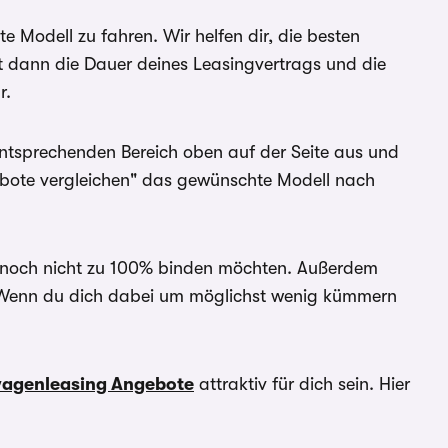
Modell zu fahren. Wir helfen dir, die besten
bieter der Fahrzeuge. Für
t dann die Dauer deines Leasingvertrags und die
den Händler. Für Zinssätze
r.
 angegebenen Effektiv- und
entsprechenden Bereich oben auf der Seite aus und
r Umweltbonus als
ebote vergleichen" das gewünschte Modell nach
ch noch nicht zu 100% binden möchten. Außerdem
n. Wenn du dich dabei um möglichst wenig kümmern
agenleasing Angebote
attraktiv für dich sein. Hier