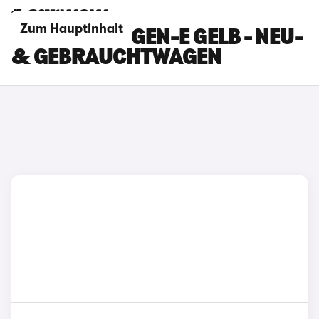
Zum Hauptinhalt
FORD PUMA GEN-E GELB - NEU-
& GEBRAUCHTWAGEN