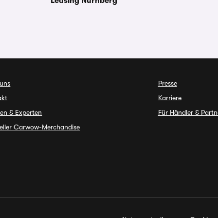
Leasing Nürnberg
 uns
Presse
akt
Karriere
en & Experten
Für Händler & Partn
ieller Carwow-Merchandise