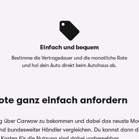
edingungen
Privatleasing
&
Renault Bank
geber
Geschäftsbereich
der RCI Banque
S.A. Niederlassung
Einfach und bequem
Deutschland,
Jagenbergstraße
Bestimme die Vertragsdauer und die monatliche Rate
1, 41468 Neuss
und hol dein Auto direkt beim Autohaus ab.
nem Carwow Partner zur
” sowie “Jährliche
itte Ihren Ansprechpartner
ote ganz einfach anfordern
nbieter der Fahrzeuge. Für
 den Händler. Für Zinssätze
ing über Carwow zu bekommen und dabei das neuste Model
 angegebenen Effektiv- und
nd bundesweiter Händler vergleichen. Du kannst dann di
 Kosten für die Nutzung sind dabei vorhersehbar.