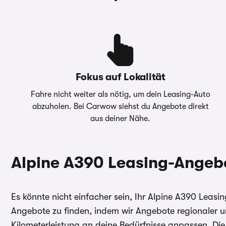
Monatliche Rate
357,00 €
Weitere B
Anzahlung
6.000,00 €
Hinweise 
Darlehens
Überführungskosten
1.490,00 €
Fokus auf Lokalität
Gesamtbetrag
27.420,00 €
Fahre nicht weiter als nötig, um dein Leasing-Auto
Effektiver Jahreszins
0,99 %
abzuholen. Bei Carwow siehst du Angebote direkt
aus deiner Nähe.
Die oben gezeigte Leasingkalkulation wird von ei
Verfügung gestellt
– Die Werte “Anzahlung”, “Laufzeit
Fahrleistung” sind anpassbar - Kontaktieren Sie dazu b
Alpine A390 Leasing-Angeb
direkt.
carwow.de ist eine Vergleichsplattform und nicht der A
ein verbindliches Angebot kontaktieren Sie bitte direkt
Es könnte nicht einfacher sein, Ihr Alpine A390 Leas
gilt im Allgemeinen: 2/3 aller Kund:innen erhalten den
Angebote zu finden, indem wir Angebote regionaler u
Sollzinssatz. Bonität vorausgesetzt.
Kilometerleistung an deine Bedürfnisse anpassen. Die