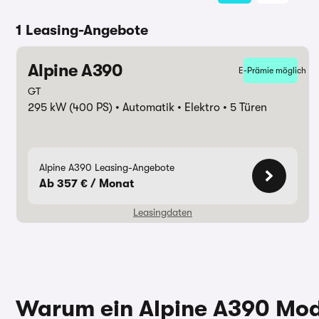
1 Leasing-Angebote
Alpine A390
E-Prämie möglich
GT
295 kW (400 PS)
Automatik
Elektro
5 Türen
Alpine A390 Leasing-Angebote
Ab 357 € / Monat
Leasingdaten
Laufzeit
60 Monate
Jährliche 
Warum ein Alpine A390 Mod