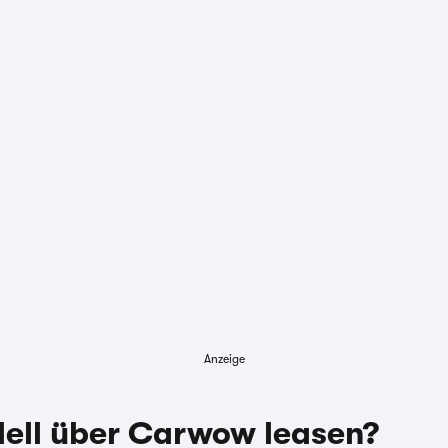
Anzeige
Fahrleistung
10.000 km
ell über Carwow leasen?