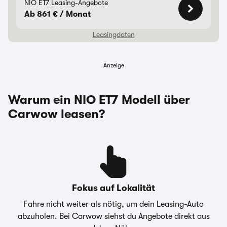
NIO ET7 Leasing-Angebote
Ab 861 € / Monat
Leasingdaten
Anzeige
Laufzeit
60 Monate
Warum ein NIO ET7 Modell über
Monatliche Rate
860,74 €
Carwow leasen?
Anzahlung
0,00 €
Überführungskosten
950,00 €
Gesamtbetrag
50.448,00 €
Fokus auf Lokalität
Jährliche Fahrleistung
5.000 km
Fahre nicht weiter als nötig, um dein Leasing-Auto
abzuholen. Bei Carwow siehst du Angebote direkt aus