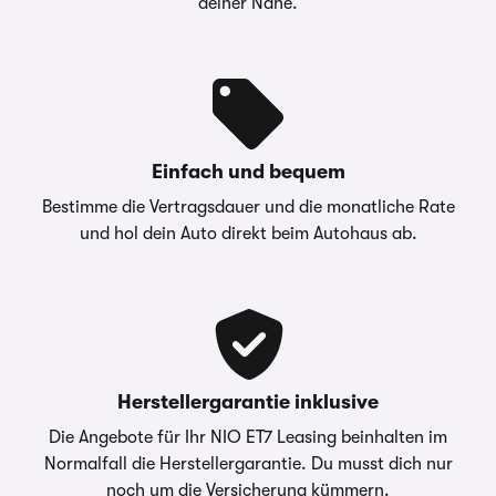
Hinweise &
Santander Consumer Bank
deiner Nähe.
Darlehensgeber
AG, Deutschland, Santander-
Platz 1, 41061
Mönchengladbach
Die oben gezeigte Leasingkalkulation wird von
einem Carwow Partner zur Verfügung gestellt
Einfach und bequem
– Die Werte “Anzahlung”, “Laufzeit” sowie
Bestimme die Vertragsdauer und die monatliche Rate
“Jährliche Fahrleistung” sind anpassbar -
und hol dein Auto direkt beim Autohaus ab.
Kontaktieren Sie dazu bitte Ihren
Ansprechpartner direkt.
carwow.de ist eine Vergleichsplattform und nicht
der Anbieter der Fahrzeuge. Für ein verbindliches
Angebot kontaktieren Sie bitte direkt den
Händler. Für Zinssätze gilt im Allgemeinen: 2/3
Herstellergarantie inklusive
aller Kund:innen erhalten den angegebenen
Die Angebote für Ihr NIO ET7 Leasing beinhalten im
Effektiv- und Sollzinssatz. Bonität vorausgesetzt.
Normalfall die Herstellergarantie. Du musst dich nur
noch um die Versicherung kümmern.
Bei förderfähigen Plug-In Hybrid & Elektroautos