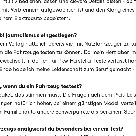
intuitiv bedienen lassen und clevere Details bieten - ob fl
it Verbrennern aufgewachsen ist und den Klang eines V8
inem Elektroauto begeistern.
biljournalismus eingestiegen?
em Verlag hatte ich bereits viel mit Nutzfahrzeugen zu t
 die Fahrzeuge testen zu können. Da mein Herz aber imme
wechselt, in der ich für Pkw-Hersteller Texte verfasst 
Ende habe ich meine Leidenschaft zum Beruf gemacht - u
, wenn du ein Fahrzeug testest?
ket, das stimmen muss. Die Frage nach dem Preis-Leistun
ngen natürlich höher, bei einem günstigen Modell verze
nem Familienauto andere Schwerpunkte als bei einem Spo
zeugs analysierst du besonders bei einem Test?