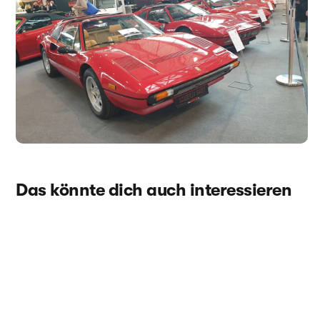
Stuttgart 2023
27. Februar 2023
Ob klassische Fahrzeuge, Youngtimer oder
(Super)Sportwagen – auch in diesem Jahr ließ die
Oldtimer-Messe Retro Classics Stuttgart wieder...
Das könnte dich auch interessieren