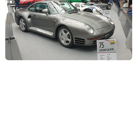
Bodensee 2023
08. Mai 2023
Klassische Flugzeuge, Boote oder Fahrzeuge – die
Klassikwelt Bodensee erinnert an vergangene Tage. Vor
allem Oldtimer-Fans kamen auch...