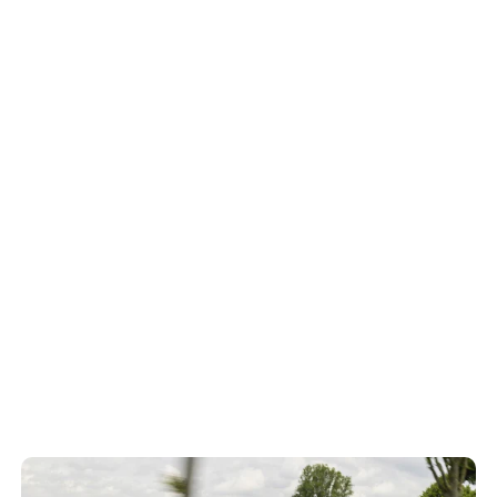
VW ID.7 Tourer Fahreindrücke: Ist das 5-Meter-