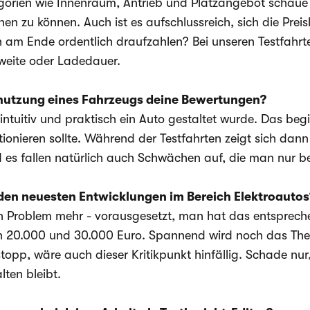
orien wie Innenraum, Antrieb und Platzangebot schaue i
en zu können. Auch ist es aufschlussreich, sich die Prei
m Ende ordentlich draufzahlen? Bei unseren Testfahrten
hweite oder Ladedauer.
snutzung eines Fahrzeugs deine Bewertungen?
ie intuitiv und praktisch ein Auto gestaltet wurde. Das b
ionieren sollte. Während der Testfahrten zeigt sich dann
nd es fallen natürlich auch Schwächen auf, die man nur be
den neuesten Entwicklungen im Bereich Elektroautos
ein Problem mehr - vorausgesetzt, man hat das entspreche
en 20.000 und 30.000 Euro. Spannend wird noch das T
stopp, wäre auch dieser Kritikpunkt hinfällig. Schade nu
ten bleibt.