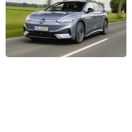
Schiff der beste Elektro-Kombi für Vielfahrer?
11. Juli 2025
Der VW ID.7 Tourer ist ein echtes Langstrecken-Monster.
Mit einem Komfort, der fast schon “Business-Class” ist,
einer Reichweite, die...