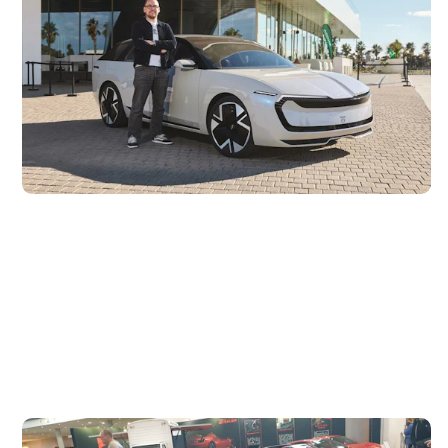
Skoda Vision O gefahren
10. Dezember 2025
Der Vision O ist Skodas Idee für ein zukünftiges
Kombimodell und könnte den beliebten Octavia Combi
beerben. Unser Redaktionskollege...
Oldtimer-Messe: Highlights der Retro Classics