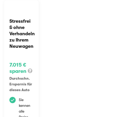
Stressfrei
& ohne
Verhandeln
zu Ihrem
Neuwagen
7.015 €
sparen
Durchschn.
Ersparnis für
dieses Auto
Sie
kennen
alle