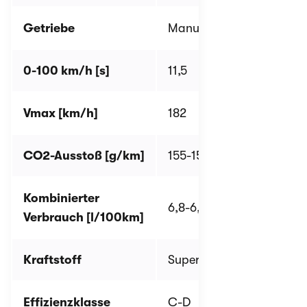
Getriebe
Manuell
Manue
0-100 km/h [s]
11,5
8,9/9,
Vmax [km/h]
182
201/2
CO2-Ausstoß [g/km]
155-159
154-17
Kombinierter
6,8-6,9
6,7-7,5
Verbrauch [l/100km]
Kraftstoff
Super
Super
Effizienzklasse
C-D
C-D