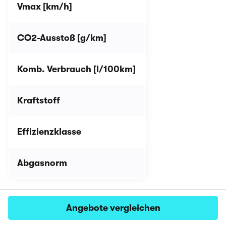
Vmax [km/h]
180
CO2-Ausstoß [g/km]
117-129
Komb. Verbrauch [l/100km]
4,4-4,9
Kraftstoff
Diesel
Effizienzklasse
A
Abgasnorm
Euro 6 d
Angebote vergleichen
Diesel konfigurieren
Kaufen
Leasing
Verkaufen
Login
Menü