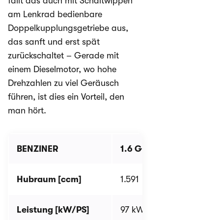
fällt das auch mit Schaltwippen
am Lenkrad bedienbare
Doppelkupplungsgetriebe aus,
das sanft und erst spät
zurückschaltet – Gerade mit
einem Dieselmotor, wo hohe
Drehzahlen zu viel Geräusch
führen, ist dies ein Vorteil, den
man hört.
BENZINER
1.6 GDI
2WD
1.6 T
Hubraum [ccm]
1.591
1.591
Leistung [kW/PS]
97 kW / 132 PS
130 k