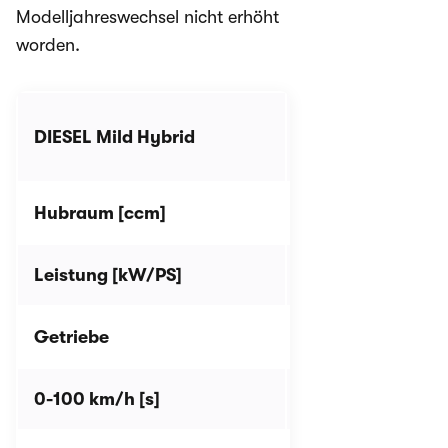
Modelljahreswechsel nicht erhöht
worden.
1.6 CRDi
DIESEL
Mild Hybrid
EcoDynamics+
Hubraum [ccm]
1.591
Leistung [kW/PS]
100 kW/136 PS
Getriebe
Manuell
0-100 km/h [s]
11,2