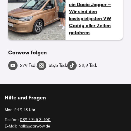
ein Dacia Jogger –
Wir sind den
kostspieligsten VW
Caddy aller Zeiten
gefahren
Carwow folgen
279 Tsd.
55,5 Tsd.
32,9 Tsd.
Hilfe und Fragen
Mon-Fri 9-18 Uhr
Telefon:
089 / 745 34100
E-Mail:
hallo@carwow.de