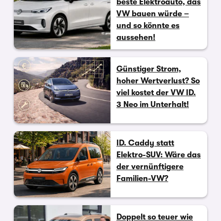
beste Elektroauto, das
VW bauen würde –
und so könnte es
aussehen!
Günstiger Strom,
hoher Wertverlust? So
viel kostet der VW ID.
3 Neo im Unterhalt!
ID. Caddy statt
Elektro-SUV: Wäre das
der vernünftigere
Familien-VW?
Doppelt so teuer wie