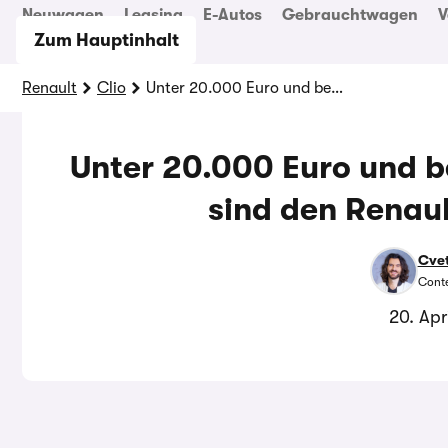
Neuwagen
Leasing
E-Autos
Gebrauchtwagen
V
Zum Hauptinhalt
Renault
Clio
Unter 20.000 Euro und besser als der Polo? – Wir sind den Renault Clio gefahren
Unter 20.000 Euro und be
sind den Renaul
Cvet
Conte
20. Apr