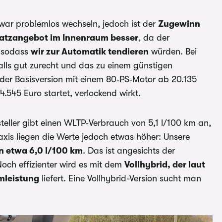
war problemlos wechseln, jedoch ist der
Zugewinn
latzangebot im Innenraum besser
, da der
, sodass
wir zur Automatik tendieren
würden. Bei
alls gut zurecht und das zu einem günstigen
n der Basisversion mit einem 80‑PS‑Motor ab 20.135
545 Euro startet, verlockend wirkt.
teller gibt einen WLTP‑Verbrauch von 5,1 l/100 km an,
raxis liegen die Werte jedoch etwas höher: Unsere
n etwa 6,0 l/100 km
. Das ist angesichts der
och effizienter wird es mit dem
Vollhybrid, der laut
mleistung
liefert. Eine Vollhybrid-Version sucht man