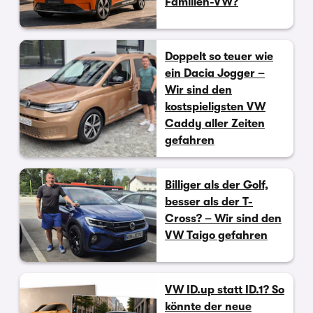
Familien-VW?
Doppelt so teuer wie
ein Dacia Jogger –
Wir sind den
kostspieligsten VW
Caddy aller Zeiten
gefahren
Billiger als der Golf,
besser als der T-
Cross? – Wir sind den
VW Taigo gefahren
VW ID.up statt ID.1? So
könnte der neue