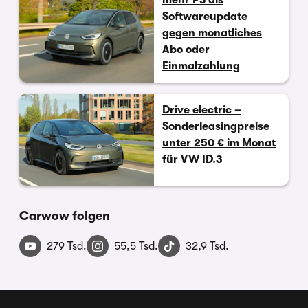
Softwareupdate
gegen monatliches
Abo oder
Einmalzahlung
Drive electric –
Sonderleasingpreise
unter 250 € im Monat
für VW ID.3
Carwow folgen
279 Tsd.
55,5 Tsd.
32,9 Tsd.