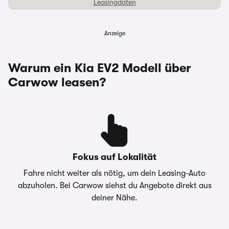
Leasingdaten
Anzeige
Laufzeit
36 Monate
Warum ein Kia EV2 Modell über
Monatliche Rate
78,66 €
Carwow leasen?
Anzahlung
6.000,00 €
Überführungskosten
1.290,00 €
Gesamtbetrag
8.831,76 €
Fokus auf Lokalität
Jährliche Fahrleistung
5.000 km
Fahre nicht weiter als nötig, um dein Leasing-Auto
abzuholen. Bei Carwow siehst du Angebote direkt aus
Hinweise &
6000€ Elektroförderung als
deiner Nähe.
Darlehensgeber
Sonderzahlung einkalkuliert!|
! // Lieferzeit ca. 4 Monate //