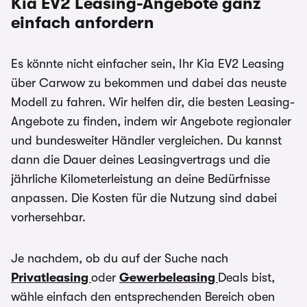
Kia EV2 Leasing-Angebote ganz
Effektiv- und Sollzinssatz. Bonität vorausgesetzt.
einfach anfordern
Bei förderfähigen Plug-In Hybrid & Elektroautos
ist der Umweltbonus als Sonderzahlung
Es könnte nicht einfacher sein, Ihr Kia EV2 Leasing
eingerechnet
über Carwow zu bekommen und dabei das neuste
Modell zu fahren. Wir helfen dir, die besten Leasing-
Angebote zu finden, indem wir Angebote regionaler
und bundesweiter Händler vergleichen. Du kannst
dann die Dauer deines Leasingvertrags und die
jährliche Kilometerleistung an deine Bedürfnisse
anpassen. Die Kosten für die Nutzung sind dabei
vorhersehbar.
Je nachdem, ob du auf der Suche nach
Privatleasing
oder
Gewerbeleasing
Deals bist,
wähle einfach den entsprechenden Bereich oben