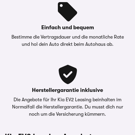
| KIA Finance, ein
Geschäftsbereich der
Hyundai Capital Bank
Europe GmbH, Friedrich-
Einfach und bequem
Ebert-Anlage 35–37, 60327
Bestimme die Vertragsdauer und die monatliche Rate
Frankfurt am Main
und hol dein Auto direkt beim Autohaus ab.
Die oben gezeigte Leasingkalkulation wird von
einem Carwow Partner zur Verfügung gestellt
– Die Werte “Anzahlung”, “Laufzeit” sowie
“Jährliche Fahrleistung” sind anpassbar -
Kontaktieren Sie dazu bitte Ihren
Herstellergarantie inklusive
Ansprechpartner direkt.
Die Angebote für Ihr Kia EV2 Leasing beinhalten im
carwow.de ist eine Vergleichsplattform und nicht
Normalfall die Herstellergarantie. Du musst dich nur
der Anbieter der Fahrzeuge. Für ein verbindliches
noch um die Versicherung kümmern.
Angebot kontaktieren Sie bitte direkt den
Händler. Für Zinssätze gilt im Allgemeinen: 2/3
aller Kund:innen erhalten den angegebenen