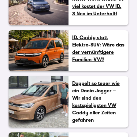
viel kostet der VW ID.
3 Neo im Unterhalt!
ID. Caddy statt
Elektro-SUV: Wäre das
der vernünftigere
Familien-VW?
Doppelt so teuer wie
ein Dacia Jogger –
Wir sind den
kostspieligsten VW
Caddy aller Zeiten
gefahren