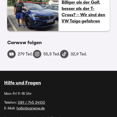
Billiger als der Golf,
besser als der T-
Cross? – Wir sind den
VW Taigo gefahren
Carwow folgen
279 Tsd.
55,5 Tsd.
32,9 Tsd.
Hilfe und Fragen
Mon-Fri 9-18 Uhr
Telefon:
089 / 745 34100
E-Mail:
hallo@carwow.de