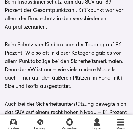
Beim Insass:innenschutz kam das SUV auf 89
Prozent der Gesamtpunktzahl. Kritikpunkt war vor
allem der Brustschutz in den verschiedenen
Aufprallszenarien.
Beim Schutz von Kindern kam der Touareg auf 86
Prozent. Wie so oft in dieser Kategorie gab es vor
allem Punktabzüge bei den Sicherheitsmerkmalen.
Denn der VW ist nur – wie viele andere Modelle
auch – nur auf den äußeren Plätzen im Fond mit i-
Size und Isofix ausgestattet.
Auch bei der Sicherheitsunterstützung bewegte sich
das SUV auf einem recht hohen Niveau – 81 Prozent
gab es in dieser Kategorie. Gurtwarner,
Aktuelle Angebote finden
Spurassistent und AEB-Notbremsassistent für
Kaufen
Leasing
Verkaufen
Login
Menü