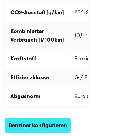
CO2-Ausstoß [g/km]
236-245 / 238-246
2
Kombinierter
10,4-10,8 / 10,5-10,8
1
Verbrauch
[l/100km]
Kraftstoff
Benzin
B
Effizienzklasse
G / F
Abgasnorm
Euro 6d-ISC-FCM
E
Benziner konfigurieren