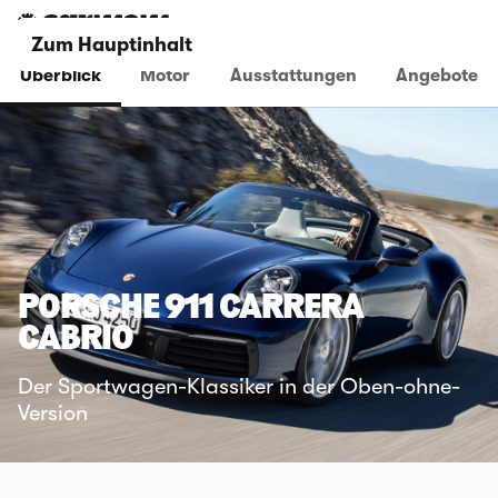
Zum Hauptinhalt
Überblick
Motor
Ausstattungen
Angebote
PORSCHE 911 CARRERA
CABRIO
Der Sportwagen-Klassiker in der Oben-ohne-
Version