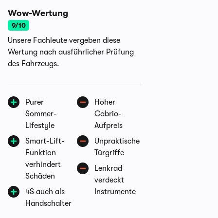
Wow-Wertung
9/10
Unsere Fachleute vergeben diese
Wertung nach ausführlicher Prüfung
des Fahrzeugs.
Purer
Hoher
Sommer-
Cabrio-
Lifestyle
Aufpreis
Smart-Lift-
Unpraktische
Funktion
Türgriffe
verhindert
Lenkrad
Schäden
verdeckt
4S auch als
Instrumente
Handschalter