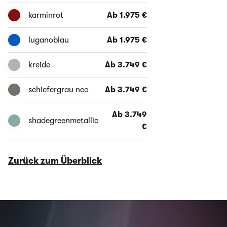
karminrot
Ab 1.975 €
luganoblau
Ab 1.975 €
kreide
Ab 3.749 €
schiefergrau neo
Ab 3.749 €
Ab 3.749
shadegreenmetallic
€
Zurück zum Überblick