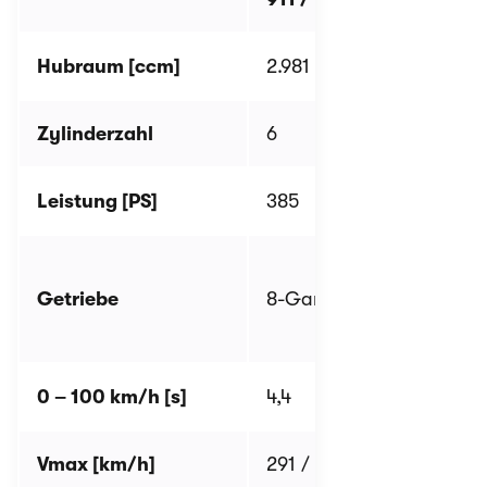
Hubraum [ccm]
2.981
2
Zylinderzahl
6
6
Leistung [PS]
385
4
7
Getriebe
8-Gang-Automatik
S
8
0 – 100 km/h [s]
4,4
3
Vmax [km/h]
291 / 289
3