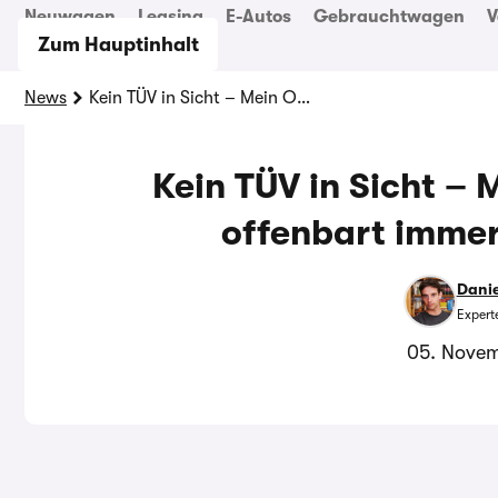
Neuwagen
Leasing
E-Autos
Gebrauchtwagen
V
Zum Hauptinhalt
News
Kein TÜV in Sicht – Mein Oldtimer-Traum offenbart immer mehr Probleme
Kein TÜV in Sicht –
offenbart imme
Dani
Experte
05. Nove