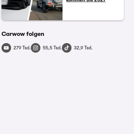
Carwow folgen
279 Tsd.
55,5 Tsd.
32,9 Tsd.