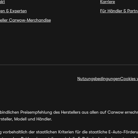
akt
Karriere
en & Experten
Für Händler & Partn
ieller Carwow-Merchandise
Nutzungsbedingungen
Cookies 
erbindlichen Preisempfehlung des Herstellers aus allen auf Carwow errec
steller, Modell und Händler.
orbehaltlich der staatlichen Kriterien für die staatliche E-Auto-Förder