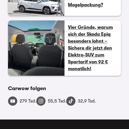
Mogelpackung?
Vier Gründe, warum
sich der Skoda Epiq
besonders lohnt –
Sichere dir jetzt den
Elektro-SUV zum
Spartarif von 92 €
monatlich!
Carwow folgen
279 Tsd.
55,5 Tsd.
32,9 Tsd.