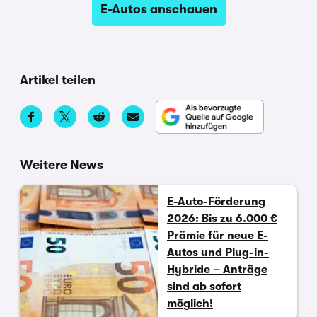
E-Autos anschauen
Artikel teilen
Weitere News
E-Auto-Förderung
2026: Bis zu 6.000 €
Prämie für neue E-
Autos und Plug-in-
Hybride – Anträge
sind ab sofort
möglich!