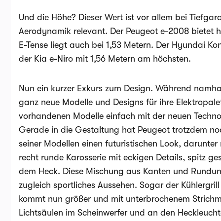
Und die Höhe? Dieser Wert ist vor allem bei Tiefgar
Aerodynamik relevant. Der Peugeot e-2008 bietet hi
E-Tense liegt auch bei 1,53 Metern. Der Hyundai Kon
der Kia e-Niro mit 1,56 Metern am höchsten.
Nun ein kurzer Exkurs zum Design. Während namha
ganz neue Modelle und Designs für ihre Elektropalet
vorhandenen Modelle einfach mit der neuen Technolo
Gerade in die Gestaltung hat Peugeot trotzdem noch
seiner Modellen einen futuristischen Look, darunter
recht runde Karosserie mit eckigen Details, spitz g
dem Heck. Diese Mischung aus Kanten und Rundung
zugleich sportliches Aussehen. Sogar der Kühlergril
kommt nun größer und mit unterbrochenem Strichmu
Lichtsäulen im Scheinwerfer und an den Heckleucht