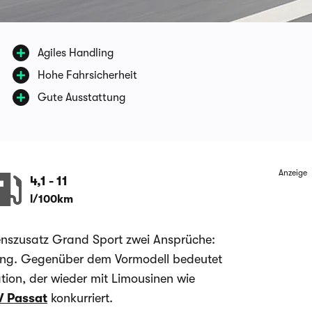
Agiles Handling
Hohe Fahrsicherheit
Gute Ausstattung
Anzeige
4,1
-
11
l/100km
enszusatz Grand Sport zwei Ansprüche:
ing. Gegenüber dem Vormodell bedeutet
tion, der wieder mit Limousinen wie
 Passat
konkurriert.