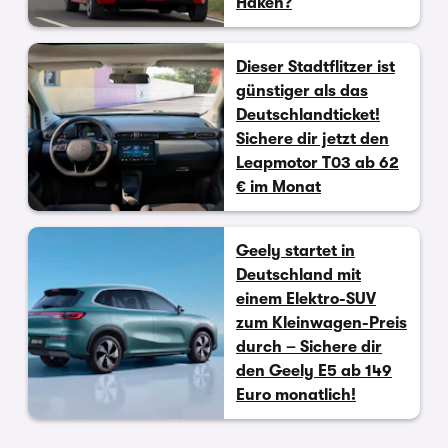
Haken?
Dieser Stadtflitzer ist
günstiger als das
Deutschlandticket!
Sichere dir jetzt den
Leapmotor T03 ab 62
€ im Monat
Geely startet in
Deutschland mit
einem Elektro-SUV
zum Kleinwagen-Preis
durch – Sichere dir
den Geely E5 ab 149
Euro monatlich!